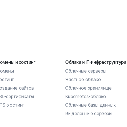
омены и хостинг
Облака и IT-инфраструктура
омены
Облачные серверы
остинг
Частное облако
оздание сайтов
Облачное хранилище
SL-сертификаты
Kubernetes-облако
PS-хостинг
Облачные базы данных
Выделенные серверы