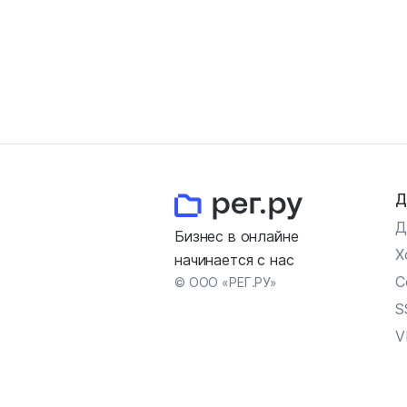
Д
Д
Бизнес в онлайне
Х
начинается с нас
С
© ООО «РЕГ.РУ»
S
V