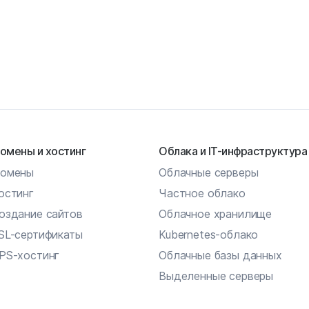
омены и хостинг
Облака и IT-инфраструктура
омены
Облачные серверы
остинг
Частное облако
оздание сайтов
Облачное хранилище
SL-сертификаты
Kubernetes-облако
PS-хостинг
Облачные базы данных
Выделенные серверы