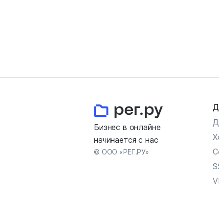
Д
Д
Бизнес в онлайне
Х
начинается с нас
С
© ООО «РЕГ.РУ»
S
V