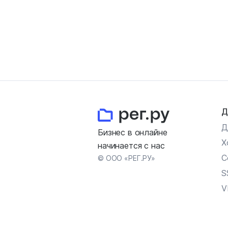
Д
Д
Бизнес в онлайне
Х
начинается с нас
С
© ООО «РЕГ.РУ»
S
V