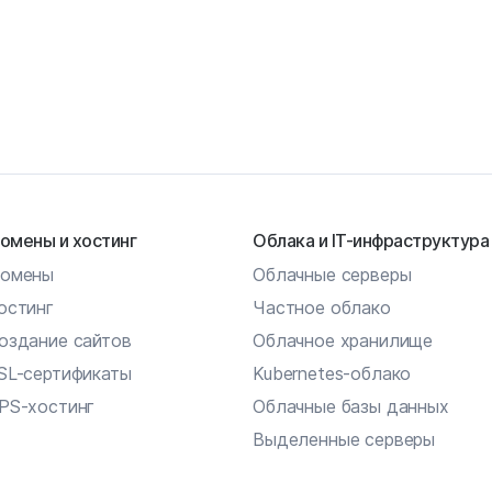
омены и хостинг
Облака и IT-инфраструктура
омены
Облачные серверы
остинг
Частное облако
оздание сайтов
Облачное хранилище
SL-сертификаты
Kubernetes-облако
PS-хостинг
Облачные базы данных
Выделенные серверы