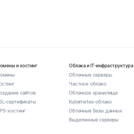
омены и хостинг
Облака и IT-инфраструктура
омены
Облачные серверы
остинг
Частное облако
оздание сайтов
Облачное хранилище
SL-сертификаты
Kubernetes-облако
PS-хостинг
Облачные базы данных
Выделенные серверы