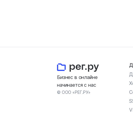
Д
Д
Бизнес в онлайне
Х
начинается с нас
С
© ООО «РЕГ.РУ»
S
V